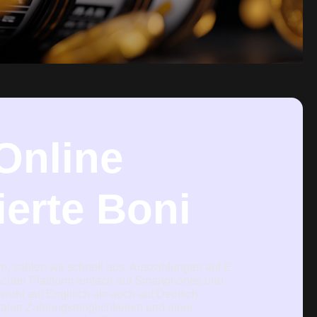
Online
ierte Boni
en, zahlen wir schnell aus. Auszahlungen auf E-
lichen Plattform einfach auf Smartphones und
wohl auf Englisch als auch auf Deutsch
okalen Zahlungsmöglichkeiten und einer