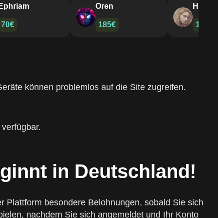
Ephriam
Oren
Hatke
70€
185€
139€
 Geräte können problemlos auf die Site zugreifen.
verfügbar.
innt in Deutschland!
r Plattform besondere Belohnungen, sobald Sie sich
pielen, nachdem Sie sich angemeldet und Ihr Konto