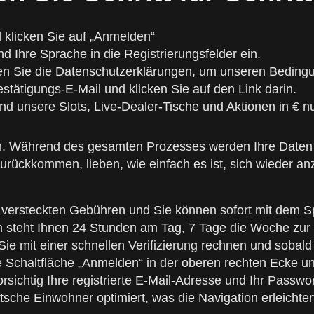
 klicken Sie auf „Anmelden“
d Ihre Sprache in die Registrierungsfelder ein.
lesen Sie die Datenschutzerklärungen, um unseren Bedin
tätigungs-E-Mail und klicken Sie auf den Link darin.
nd unsere Slots, Live-Dealer-Tische und Aktionen in € nutz
onten. Während des gesamten Prozesses werden Ihre Date
e zurückkommen, lieben, wie einfach es ist, sich wieder
ine versteckten Gebühren und Sie können sofort mit dem
 steht Ihnen 24 Stunden am Tag, 7 Tage die Woche zur
mit einer schnellen Verifizierung rechnen und sobald Si
die Schaltfläche „Anmelden“ in der oberen rechten Ecke
orsichtig Ihre registrierte E-Mail-Adresse und Ihr Passw
utsche Einwohner optimiert, was die Navigation erleichte