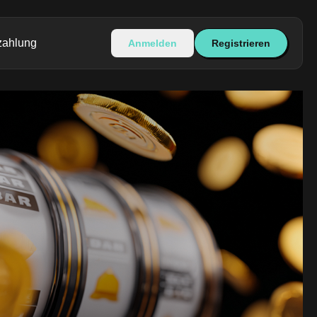
zahlung
Anmelden
Registrieren