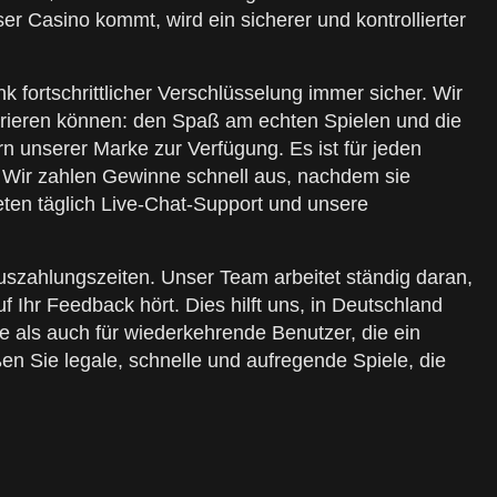
ser Casino kommt, wird ein sicherer und kontrollierter
 fortschrittlicher Verschlüsselung immer sicher. Wir
trieren können: den Spaß am echten Spielen und die
 unserer Marke zur Verfügung. Es ist für jeden
 Wir zahlen Gewinne schnell aus, nachdem sie
eten täglich Live-Chat-Support und unsere
 Auszahlungszeiten. Unser Team arbeitet ständig daran,
 Ihr Feedback hört. Dies hilft uns, in Deutschland
e als auch für wiederkehrende Benutzer, die ein
en Sie legale, schnelle und aufregende Spiele, die